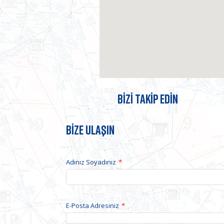
BİZİ TAKİP EDİN
BİZE ULAŞIN
Adınız Soyadınız
*
E-Posta Adresiniz
*