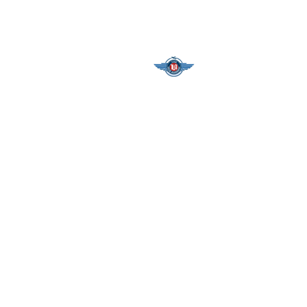
Email
*
Talep Edilen
Kurs Ücretini
Uçuş Okulu
*
Ödeme Şekli
*
GÜVENLİK SORGUSU:
TUA KVKK AYDINLATMA METN
OKUDUM, KABUL EDİYORU